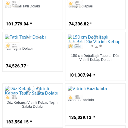
Düz Vitrinli Tatlı Dolabı
Kebap Dolapları
101,779.04
74,336.82
TL
TL
Tatlı Teşhir Dolabı
150 cm Doğaltaşlı Tabelalı Düz
Vitrinli Kebap Dolabı
74,526.77
TL
101,307.94
TL
Vitrinli Buzdolabı
Düz Kebapçı Vitrinli Kebap Teşhir
Salata Dolabı
135,029.12
TL
183,556.15
TL