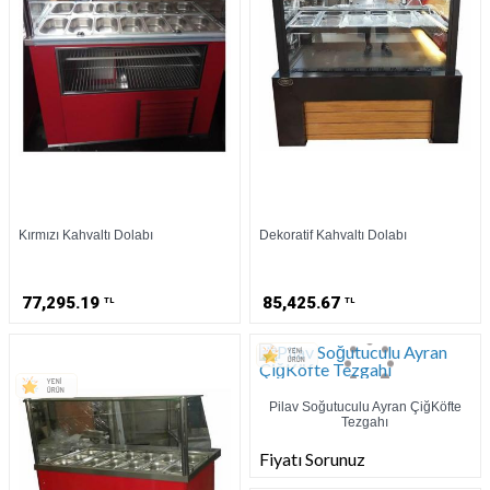
Kırmızı Kahvaltı Dolabı
Dekoratif Kahvaltı Dolabı
77,295.19
85,425.67
TL
TL
Pilav Soğutuculu Ayran ÇiğKöfte
Tezgahı
Fiyatı Sorunuz