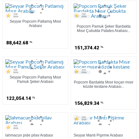
Seyyar Popcorn Patlamış Mısır
Arabası
Popcorn Pamuk Şeker Bardakta
Mısır Çubukta Patates Arabası...
88,642.68
TL
151,374.42
TL
Seyyar Popcorn Patlamış Mısır
Pamuk Şeker Arabası
Popcorn Bardakta Mısır koçan mısır
közde kestane Arabası...
122,054.14
TL
156,829.34
TL
lahmacun pide pilav Arabası
Seyyar Mantı Pişirme Arabası