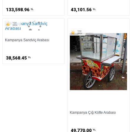
133,598.96
43,101.56
TL
TL
Kampanya Sandviç Arabası
38,568.45
TL
Kampanya Çiğ Köfte Arabası
49,770.00
TL