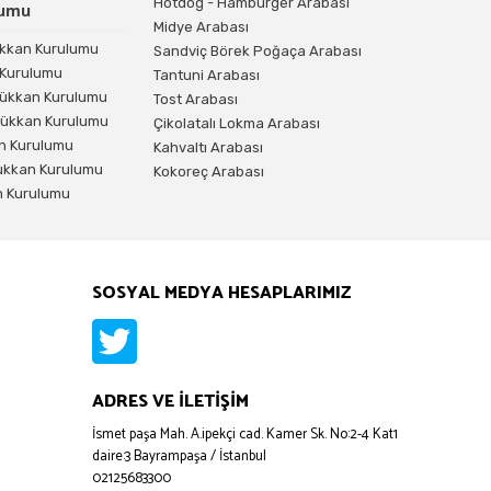
Hotdog - Hamburger Arabası
lumu
Midye Arabası
kkan Kurulumu
Sandviç Börek Poğaça Arabası
 Kurulumu
Tantuni Arabası
Dükkan Kurulumu
Tost Arabası
Dükkan Kurulumu
Çikolatalı Lokma Arabası
an Kurulumu
Kahvaltı Arabası
Dükkan Kurulumu
Kokoreç Arabası
 Kurulumu
SOSYAL MEDYA HESAPLARIMIZ
ADRES VE İLETİŞİM
İsmet paşa Mah. A.ipekçi cad. Kamer Sk. No:2-4 Kat1
daire:3 Bayrampaşa / İstanbul
02125683300