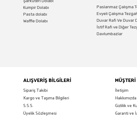
Şarküteri Dolabı
Paslanmaz Çalışma T
Kumpir Dolabı
Evyeli Çalışma Tezgah
Pasta dolabı
Duvar Rafı Ve Duvar 
Waffle Dolabı
İstif Rafı ve Diğer Te
Davlumbazlar
ALIŞVERİŞ BİLGİLERİ
MÜŞTERİ 
Sipariş Takibi
İletişim
Kargo ve Taşıma Bilgileri
Hakkımızda
S.S.S.
Gizlilik ve K
Üyelik Sözleşmesi
Garanti ve 