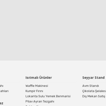
Isıtmalı Ürünler
Seyyar Stand
ahı
Waffle Makinesi
Avm Standı
ahları
Kumpir Fırını
Çikolata Şelales
Lokanta Sulu Yemek Benmarisi
Dış Mekan Satış
Pilav Ayran Tezgahı
az