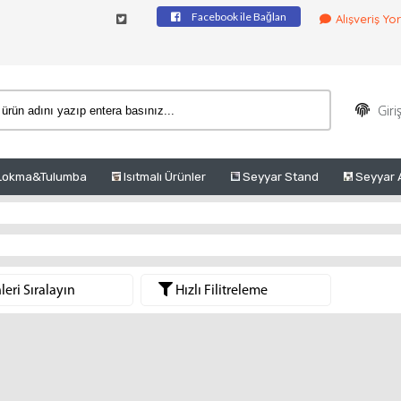
Facebook ile Bağlan
Alışveriş Yo
Giri
Lokma&Tulumba
Isıtmalı Ürünler
Seyyar Stand
Seyyar 
eri Sıralayın
Hızlı Filitreleme