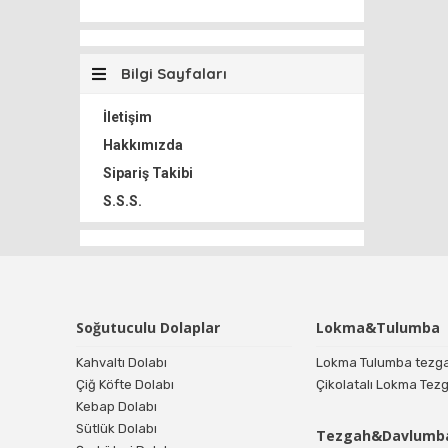
Bilgi Sayfaları
İletişim
Hakkımızda
Sipariş Takibi
S.S.S.
Soğutuculu Dolaplar
Lokma&Tulumba
Kahvaltı Dolabı
Lokma Tulumba tezg
Çiğ Köfte Dolabı
Çikolatalı Lokma Tezg
Kebap Dolabı
Sütlük Dolabı
Tezgah&Davlumb