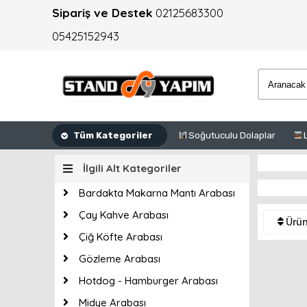
Sipariş ve Destek
02125683300
05425152943
Tüm Kategoriler
Soğutuculu Dolaplar
İlgili Alt Kategoriler
Bardakta Makarna Mantı Arabası
Çay Kahve Arabası
Ürünl
Çiğ Köfte Arabası
Gözleme Arabası
Hotdog - Hamburger Arabası
Midye Arabası