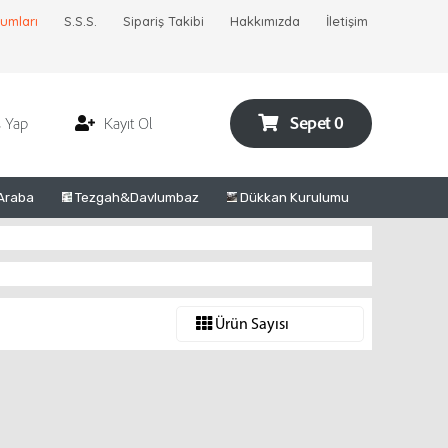
rumları
S.S.S.
Sipariş Takibi
Hakkımızda
İletişim
Sepet 0
ş Yap
Kayıt Ol
Araba
Tezgah&Davlumbaz
Dükkan Kurulumu
Ürün Sayısı