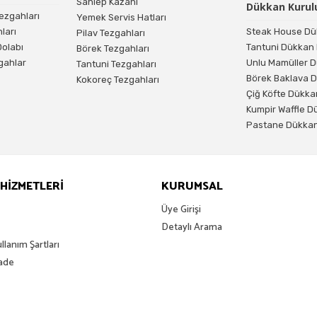
Sahlep Kazanı
Dükkan Kuru
ezgahları
Yemek Servis Hatları
ları
Steak House Dü
Pilav Tezgahları
Dolabı
Tantuni Dükkan
Börek Tezgahları
zgahlar
Unlu Mamüller 
Tantuni Tezgahları
Börek Baklava 
Kokoreç Tezgahları
Çiğ Köfte Dükk
Kumpir Waffle 
Pastane Dükkan
HİZMETLERİ
KURUMSAL
Üye Girişi
Detaylı Arama
ullanım Şartları
İade